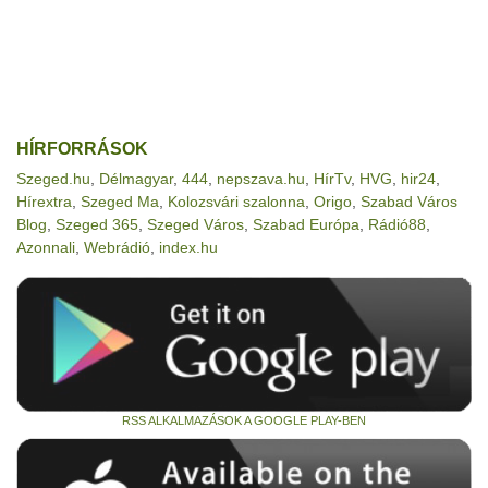
HÍRFORRÁSOK
Szeged.hu
,
Délmagyar
,
444
,
nepszava.hu
,
HírTv
,
HVG
,
hir24
,
Hírextra
,
Szeged Ma
,
Kolozsvári szalonna
,
Origo
,
Szabad Város
Blog
,
Szeged 365
,
Szeged Város
,
Szabad Európa
,
Rádió88
,
Azonnali
,
Webrádió
,
index.hu
RSS ALKALMAZÁSOK A GOOGLE PLAY-BEN