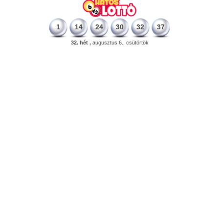
1
14
24
30
32
37
32. hét ,
augusztus 6., csütörtök