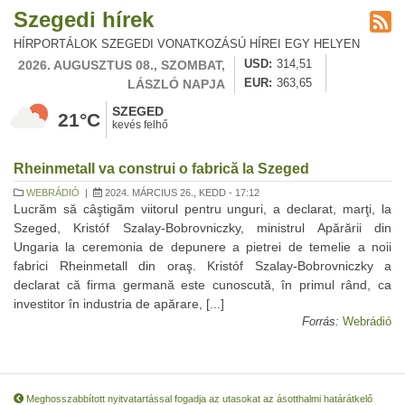
Szegedi hírek
HÍRPORTÁLOK SZEGEDI VONATKOZÁSÚ HÍREI EGY HELYEN
2026. AUGUSZTUS 08., SZOMBAT,
USD
314,51
LÁSZLÓ NAPJA
EUR
363,65
SZEGED
21°C
kevés felhő
Rheinmetall va construi o fabrică la Szeged
WEBRÁDIÓ
|
2024. MÁRCIUS 26., KEDD - 17:12
Lucrăm să câştigăm viitorul pentru unguri, a declarat, marţi, la
Szeged, Kristóf Szalay-Bobrovniczky, ministrul Apărării din
Ungaria la ceremonia de depunere a pietrei de temelie a noii
fabrici Rheinmetall din oraş. Kristóf Szalay-Bobrovniczky a
declarat că firma germană este cunoscută, în primul rând, ca
investitor în industria de apărare, [...]
Forrás:
Webrádió
Meghosszabbított nyitvatartással fogadja az utasokat az ásotthalmi határátkelő