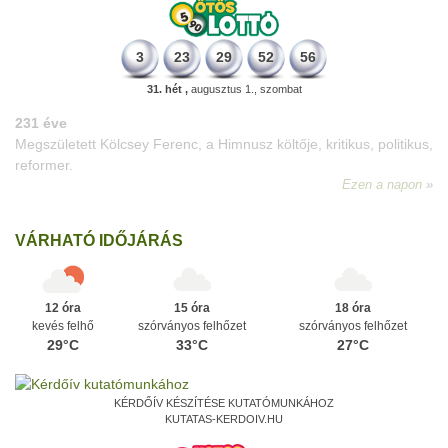
3
23
29
52
56
31. hét ,
augusztus 1., szombat
VÁRHATÓ IDŐJÁRÁS
12 óra
15 óra
18 óra
kevés felhő
szórványos felhőzet
szórványos felhőzet
29°C
33°C
27°C
KÉRDŐÍV KÉSZÍTÉSE KUTATÓMUNKÁHOZ
KUTATAS-KERDOIV.HU