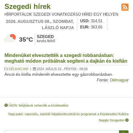
Szegedi hírek
HÍRPORTÁLOK SZEGEDI VONATKOZÁSÚ HÍREI EGY HELYEN
2026. AUGUSZTUS 08., SZOMBAT,
USD
314,51
LÁSZLÓ NAPJA
EUR
363,65
SZEGED
35°C
kevés felhő
Mindenüket elvesztették a szegedi robbanásban:
megható módon próbálnak segíteni a dajkán és kisfián
DÉLMAGYAR
|
2024. MÁJUS 10., PÉNTEK - 08:06
Ancsi és kisfia mindenét elvesztette egy gázrobbanásban.
Forrás:
Délmagyar
ÚtON: felújítások nehezítik a közlekedést
Napi pakk: napsütés, startoló Néptáncfesztivál és programok a Közlekedési Kultúra
Napján Szegeden