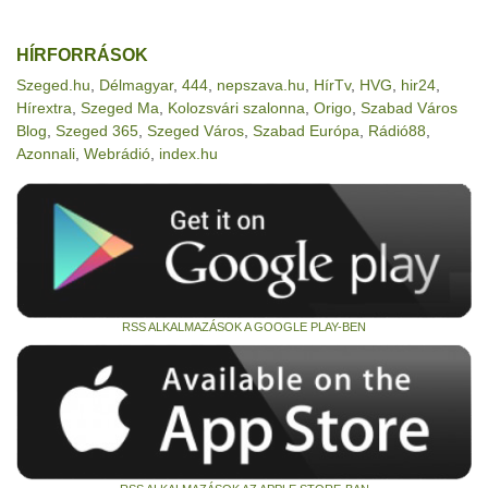
HÍRFORRÁSOK
Szeged.hu
,
Délmagyar
,
444
,
nepszava.hu
,
HírTv
,
HVG
,
hir24
,
Hírextra
,
Szeged Ma
,
Kolozsvári szalonna
,
Origo
,
Szabad Város
Blog
,
Szeged 365
,
Szeged Város
,
Szabad Európa
,
Rádió88
,
Azonnali
,
Webrádió
,
index.hu
RSS ALKALMAZÁSOK A GOOGLE PLAY-BEN