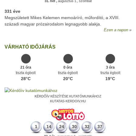
31. hét ,
augusztus 1., szombat
331 éve
Megszületett Mikes Kelemen memoáríró, műfordító, a XVIII.
századi magyar prózairodalom legnagyobb alakja.
Ezen a napon
VÁRHATÓ IDŐJÁRÁS
21 óra
0 óra
3 óra
tiszta égbolt
tiszta égbolt
tiszta égbolt
28°C
20°C
19°C
KÉRDŐÍV KÉSZÍTÉSE KUTATÓMUNKÁHOZ
KUTATAS-KERDOIV.HU
1
14
24
30
32
37