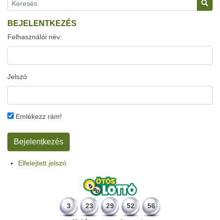
BEJELENTKEZÉS
Felhasználói név:
Jelszó
Emlékezz rám!
Elfelejtett jelszó
3
23
29
52
56