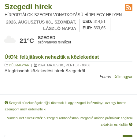
Szegedi hírek
HÍRPORTÁLOK SZEGEDI VONATKOZÁSÚ HÍREI EGY HELYEN
2026. AUGUSZTUS 08., SZOMBAT,
USD
314,51
LÁSZLÓ NAPJA
EUR
363,65
SZEGED
21°C
szórványos felhőzet
ÚtON: felújítások nehezítik a közlekedést
DÉLMAGYAR
|
2024. MÁJUS 10., PÉNTEK - 08:06
A legfrissebb közlekedési hírek Szegedről.
Forrás:
Délmagyar
Szegedi büszkeségek: díjjal tüntettek ki egy szegedi intézményt, ezt egy fontos
szempont miatt érdemelte ki
Mindenüket elvesztették a szegedi robbanásban: megható módon próbálnak segíteni
a dajkán és kisfián