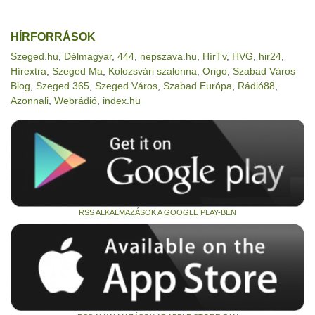
HÍRFORRÁSOK
Szeged.hu
,
Délmagyar
,
444
,
nepszava.hu
,
HírTv
,
HVG
,
hir24
,
Hírextra
,
Szeged Ma
,
Kolozsvári szalonna
,
Origo
,
Szabad Város
Blog
,
Szeged 365
,
Szeged Város
,
Szabad Európa
,
Rádió88
,
Azonnali
,
Webrádió
,
index.hu
RSS ALKALMAZÁSOK A GOOGLE PLAY-BEN