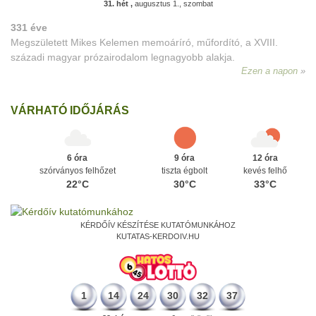
31. hét ,
augusztus 1., szombat
331 éve
Megszületett Mikes Kelemen memoáríró, műfordító, a XVIII.
századi magyar prózairodalom legnagyobb alakja.
Ezen a napon
VÁRHATÓ IDŐJÁRÁS
6 óra
9 óra
12 óra
szórványos felhőzet
tiszta égbolt
kevés felhő
22°C
30°C
33°C
KÉRDŐÍV KÉSZÍTÉSE KUTATÓMUNKÁHOZ
KUTATAS-KERDOIV.HU
1
14
24
30
32
37