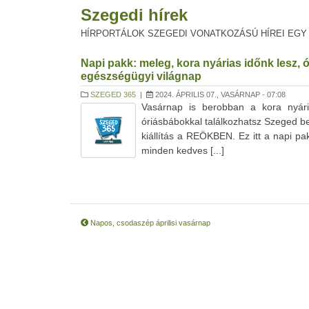
Szegedi hírek
HÍRPORTÁLOK SZEGEDI VONATKOZÁSÚ HÍREI EGY
Napi pakk: meleg, kora nyárias időnk lesz, 
egészségügyi világnap
SZEGED 365
|
2024. ÁPRILIS 07., VASÁRNAP - 07:08
Vasárnap is berobban a kora nyár
óriásbábokkal találkozhatsz Szeged be
kiállítás a REÖKBEN. Ez itt a napi p
minden kedves [...]
Napos, csodaszép áprilisi vasárnap