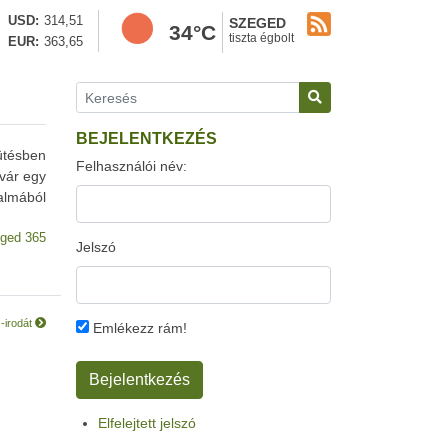
USD
314,51
SZEGED
34°C
tiszta égbolt
EUR
363,65
BEJELENTKEZÉS
ütésben
Felhasználói név:
 vár egy
almából
ged 365
Jelszó
-irodát
Emlékezz rám!
Elfelejtett jelszó