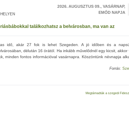
2026. AUGUSZTUS 09., VASÁRNAP,
EMŐD NAPJA
 HELYEN
óriásbábokkal találkozhatsz a belvárosban, ma van az
ias idő, akár 27 fok is lehet Szegeden. A jó időben és a naps
lvárosában, délután 16 órától. Ha inkább művelődnél egy kicsit, akkor
akk, minden fontos információval vasárnapra. Köszöntünk névnapja alk
Forrás:
Sze
Megtámadták a szegedi Fidesz