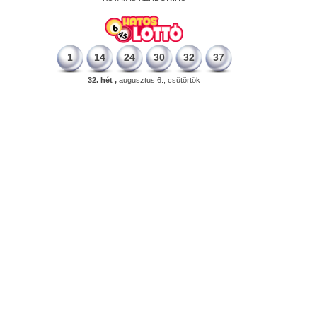
1
14
24
30
32
37
32. hét ,
augusztus 6., csütörtök