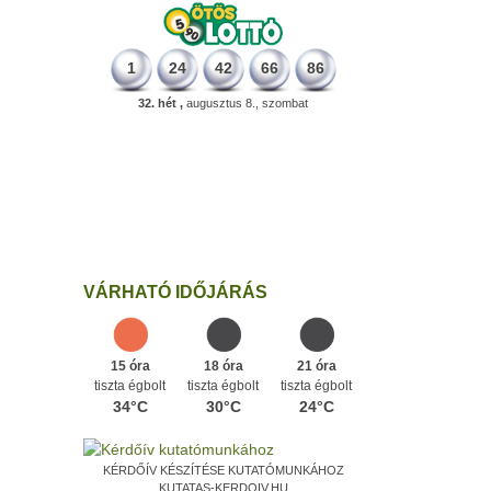
1
24
42
66
86
32. hét ,
augusztus 8., szombat
226 éve
Megszületett Dukai Takács Judit,
művésznevén Malvina költőnő.
Ezen a napon
VÁRHATÓ IDŐJÁRÁS
15 óra
18 óra
21 óra
tiszta égbolt
tiszta égbolt
tiszta égbolt
34°C
30°C
24°C
KÉRDŐÍV KÉSZÍTÉSE KUTATÓMUNKÁHOZ
KUTATAS-KERDOIV.HU