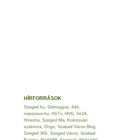
HÍRFORRÁSOK
Szeged.hu
,
Délmagyar
,
444
,
nepszava.hu
,
HírTv
,
HVG
,
hir24
,
Hírextra
,
Szeged Ma
,
Kolozsvári
szalonna
,
Origo
,
Szabad Város Blog
,
Szeged 365
,
Szeged Város
,
Szabad
Európa
,
Rádió88
,
Azonnali
,
Webrádió
,