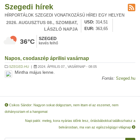
Szegedi hírek
HÍRPORTÁLOK SZEGEDI VONATKOZÁSÚ HÍREI EGY HELYEN
2026. AUGUSZTUS 08., SZOMBAT,
USD
314,51
LÁSZLÓ NAPJA
EUR
363,65
SZEGED
36°C
kevés felhő
Napos, csodaszép áprilisi vasárnap
SZEGED.HU
|
2024. ÁPRILIS 07., VASÁRNAP - 08:05
Mintha május lenne.
Forrás:
Szeged.hu
Csikos Sándor: Nagyon sokat dolgoztam, nem ittam el az eszemet, nem
dohányoztam el a hangomat
Napi pakk: meleg, kora nyárias időnk lesz, óriásbábokkal találkozhatsz a
belvárosban, ma van az egészségügyi világnap