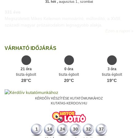
31. hét ,
augusztus 1., szombat
331 éve
Megszületett Mikes Kelemen memoáríró, műfordító, a XVIII.
századi magyar prózairodalom legnagyobb alakja.
Ezen a napon
VÁRHATÓ IDŐJÁRÁS
21 óra
0 óra
3 óra
tiszta égbolt
tiszta égbolt
tiszta égbolt
28°C
20°C
19°C
KÉRDŐÍV KÉSZÍTÉSE KUTATÓMUNKÁHOZ
KUTATAS-KERDOIV.HU
1
14
24
30
32
37