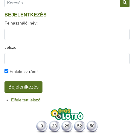
BEJELENTKEZÉS
Felhasználói név:
Jelszó
Emlékezz rám!
Elfelejtett jelszó
3
23
29
52
56