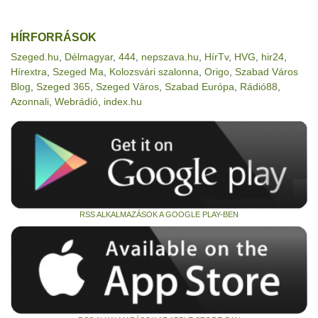
HÍRFORRÁSOK
Szeged.hu
,
Délmagyar
,
444
,
nepszava.hu
,
HírTv
,
HVG
,
hir24
,
Hírextra
,
Szeged Ma
,
Kolozsvári szalonna
,
Origo
,
Szabad Város
Blog
,
Szeged 365
,
Szeged Város
,
Szabad Európa
,
Rádió88
,
Azonnali
,
Webrádió
,
index.hu
RSS ALKALMAZÁSOK A GOOGLE PLAY-BEN