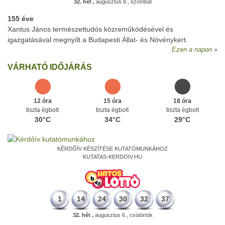
32. hét ,
augusztus 8., szombat
155 éve
Xantus János természettudós közreműködésével és
igazgatásával megnyílt a Budapesti Állat- és Növénykert.
Ezen a napon
VÁRHATÓ IDŐJÁRÁS
12 óra
15 óra
18 óra
tiszta égbolt
tiszta égbolt
tiszta égbolt
30°C
34°C
29°C
KÉRDŐÍV KÉSZÍTÉSE KUTATÓMUNKÁHOZ
KUTATAS-KERDOIV.HU
1
14
24
30
32
37
32. hét ,
augusztus 6., csütörtök