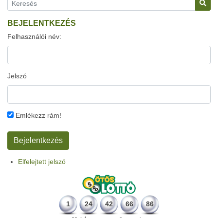
BEJELENTKEZÉS
Felhasználói név:
Jelszó
Emlékezz rám!
Elfelejtett jelszó
1
24
42
66
86