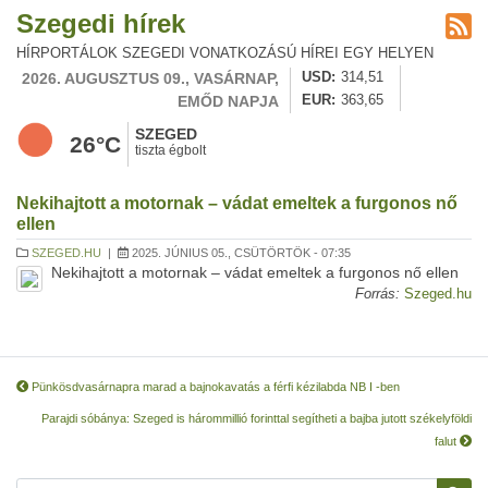
Szegedi hírek
HÍRPORTÁLOK SZEGEDI VONATKOZÁSÚ HÍREI EGY HELYEN
2026. AUGUSZTUS 09., VASÁRNAP,
USD
314,51
EMŐD NAPJA
EUR
363,65
SZEGED
26°C
tiszta égbolt
Nekihajtott a motornak – vádat emeltek a furgonos nő
ellen
SZEGED.HU
|
2025. JÚNIUS 05., CSÜTÖRTÖK - 07:35
Nekihajtott a motornak – vádat emeltek a furgonos nő ellen
Forrás:
Szeged.hu
Pünkösdvasárnapra marad a bajnokavatás a férfi kézilabda NB I -ben
Parajdi sóbánya: Szeged is hárommillió forinttal segítheti a bajba jutott székelyföldi
falut