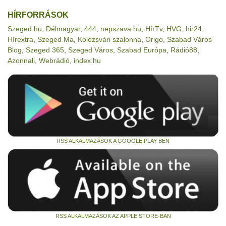
HÍRFORRÁSOK
Szeged.hu
,
Délmagyar
,
444
,
nepszava.hu
,
HírTv
,
HVG
,
hir24
,
Hírextra
,
Szeged Ma
,
Kolozsvári szalonna
,
Origo
,
Szabad Város
Blog
,
Szeged 365
,
Szeged Város
,
Szabad Európa
,
Rádió88
,
Azonnali
,
Webrádió
,
index.hu
RSS ALKALMAZÁSOK A GOOGLE PLAY-BEN
RSS ALKALMAZÁSOK AZ APPLE STORE-BAN