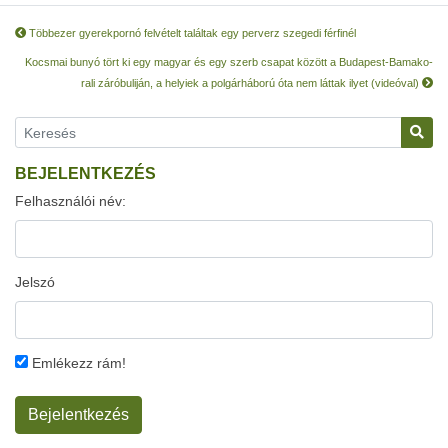
Többezer gyerekpornó felvételt találtak egy perverz szegedi férfinél
Kocsmai bunyó tört ki egy magyar és egy szerb csapat között a Budapest-Bamako-
rali záróbuliján, a helyiek a polgárháború óta nem láttak ilyet (videóval)
BEJELENTKEZÉS
Felhasználói név:
Jelszó
Emlékezz rám!