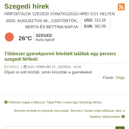
Szegedi hírek
HÍRPORTÁLOK SZEGEDI VONATKOZÁSÚ HÍREI EGY HELYEN
2026. AUGUSZTUS 06., CSÜTÖRTÖK,
USD
313,58
BERTA ÉS BETTINA NAPJA
EUR
362,09
SZEGED
26°C
tiszta égbolt
Többezer gyerekpornó felvételt találtak egy perverz
szegedi férfinél
ORIGO
|
2024. FEBRUÁR 14., SZERDA - 16:09
Olyan is volt köztük, amin kínozták a gyerekeket.
Forrás:
Origo
Felhúzta magát a fideszes Tápai Péter a pénzügyi bizottság ülésén
Nevetés tombolt és poharak koccantak: Borovics Tamás estje teltházas siker a
Napfény Műteremben!