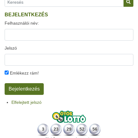
BEJELENTKEZÉS
Felhasználói név:
Jelszó
Emlékezz rám!
Elfelejtett jelszó
3
23
29
52
56