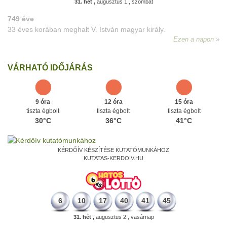
31. hét ,
augusztus 1., szombat
VÁRHATÓ IDŐJÁRÁS
9 óra
12 óra
15 óra
tiszta égbolt
tiszta égbolt
tiszta égbolt
30°C
36°C
41°C
KÉRDŐÍV KÉSZÍTÉSE KUTATÓMUNKÁHOZ
KUTATAS-KERDOIV.HU
6
10
17
40
41
45
31. hét ,
augusztus 2., vasárnap