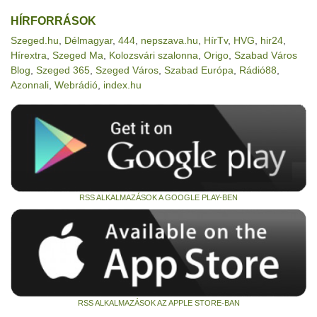
HÍRFORRÁSOK
Szeged.hu
,
Délmagyar
,
444
,
nepszava.hu
,
HírTv
,
HVG
,
hir24
,
Hírextra
,
Szeged Ma
,
Kolozsvári szalonna
,
Origo
,
Szabad Város
Blog
,
Szeged 365
,
Szeged Város
,
Szabad Európa
,
Rádió88
,
Azonnali
,
Webrádió
,
index.hu
RSS ALKALMAZÁSOK A GOOGLE PLAY-BEN
RSS ALKALMAZÁSOK AZ APPLE STORE-BAN