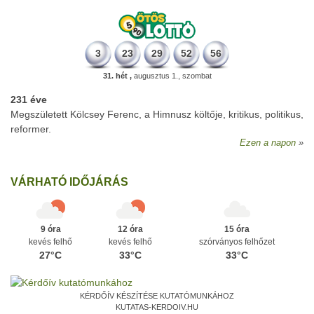
3
23
29
52
56
31. hét ,
augusztus 1., szombat
231 éve
Megszületett Kölcsey Ferenc, a Himnusz költője, kritikus, politikus,
reformer.
Ezen a napon
VÁRHATÓ IDŐJÁRÁS
9 óra
12 óra
15 óra
kevés felhő
kevés felhő
szórványos felhőzet
27°C
33°C
33°C
KÉRDŐÍV KÉSZÍTÉSE KUTATÓMUNKÁHOZ
KUTATAS-KERDOIV.HU