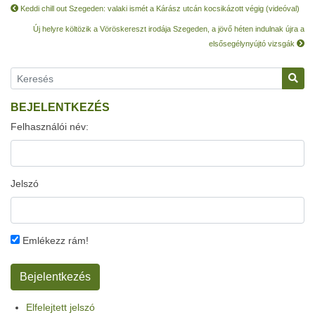
Keddi chill out Szegeden: valaki ismét a Kárász utcán kocsikázott végig (videóval)
Új helyre költözik a Vöröskereszt irodája Szegeden, a jövő héten indulnak újra a
elsősegélynyújtó vizsgák
BEJELENTKEZÉS
Felhasználói név:
Jelszó
Emlékezz rám!
Elfelejtett jelszó