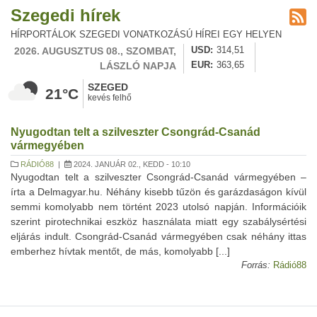
Szegedi hírek
HÍRPORTÁLOK SZEGEDI VONATKOZÁSÚ HÍREI EGY HELYEN
2026. AUGUSZTUS 08., SZOMBAT,
USD
314,51
LÁSZLÓ NAPJA
EUR
363,65
SZEGED
21°C
kevés felhő
Nyugodtan telt a szilveszter Csongrád-Csanád
vármegyében
RÁDIÓ88
|
2024. JANUÁR 02., KEDD - 10:10
Nyugodtan telt a szilveszter Csongrád-Csanád vármegyében –
írta a Delmagyar.hu. Néhány kisebb tűzön és garázdaságon kívül
semmi komolyabb nem történt 2023 utolsó napján. Információik
szerint pirotechnikai eszköz használata miatt egy szabálysértési
eljárás indult. Csongrád-Csanád vármegyében csak néhány ittas
emberhez hívtak mentőt, de más, komolyabb [...]
Forrás:
Rádió88