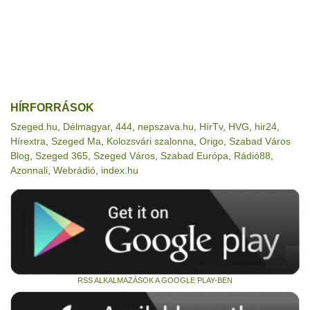
HÍRFORRÁSOK
Szeged.hu
,
Délmagyar
,
444
,
nepszava.hu
,
HírTv
,
HVG
,
hir24
,
Hírextra
,
Szeged Ma
,
Kolozsvári szalonna
,
Origo
,
Szabad Város
Blog
,
Szeged 365
,
Szeged Város
,
Szabad Európa
,
Rádió88
,
Azonnali
,
Webrádió
,
index.hu
RSS ALKALMAZÁSOK A GOOGLE PLAY-BEN