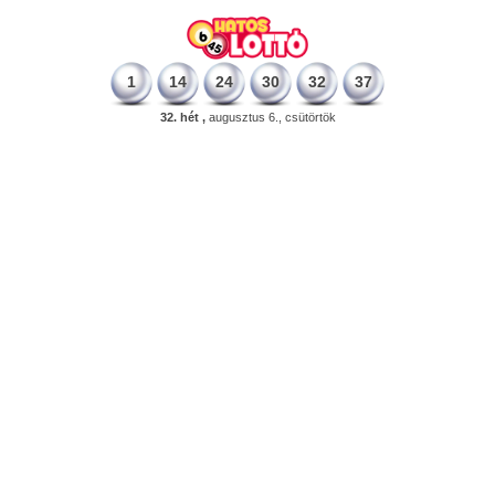
1
14
24
30
32
37
32. hét ,
augusztus 6., csütörtök