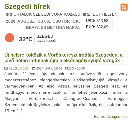
Szegedi hírek
HÍRPORTÁLOK SZEGEDI VONATKOZÁSÚ HÍREI EGY HELYEN
2026. AUGUSZTUS 06., CSÜTÖRTÖK,
USD
313,58
BERTA ÉS BETTINA NAPJA
EUR
362,09
SZEGED
32°C
tiszta égbolt
Új helyre költözik a Vöröskereszt irodája Szegeden, a
jövő héten indulnak újra a elsősegélynyújtó vizsgák
SZEGED 365
|
2024. JANUÁR 02., KEDD - 10:09
Január 11-ével újraindulnak az autóvezetői jogosítvány
megszerzéséhez elengedhetetlen elsősegélynyújtó vizsgák a
vármegyénkben. Az első vizsga helyszíne Szeged lesz, és
rendhagyó módon erre csak online lehet jelentkezni, mivel a
Magyar Vöröskereszt Csongrád-Csanád Vármegyei
Szervezetének ügyfélszolgálati irodája elköltözik, és csak január
15-én [...]
Forrás:
Szeged 365