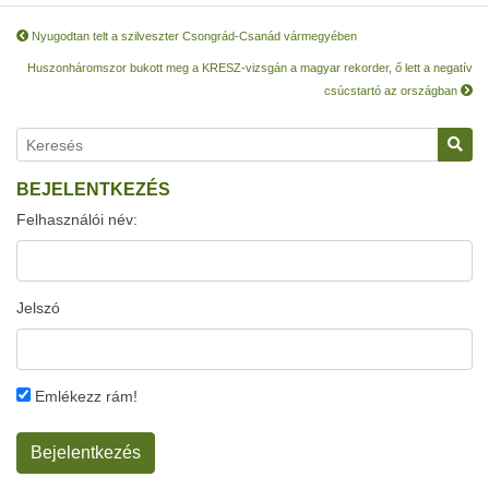
Nyugodtan telt a szilveszter Csongrád-Csanád vármegyében
Huszonháromszor bukott meg a KRESZ-vizsgán a magyar rekorder, ő lett a negatív
csúcstartó az országban
BEJELENTKEZÉS
Felhasználói név:
Jelszó
Emlékezz rám!