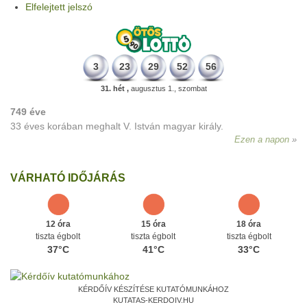
Elfelejtett jelszó
3
23
29
52
56
31. hét ,
augusztus 1., szombat
749 éve
33 éves korában meghalt V. István magyar király.
Ezen a napon
VÁRHATÓ IDŐJÁRÁS
12 óra
15 óra
18 óra
tiszta égbolt
tiszta égbolt
tiszta égbolt
37°C
41°C
33°C
KÉRDŐÍV KÉSZÍTÉSE KUTATÓMUNKÁHOZ
KUTATAS-KERDOIV.HU