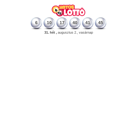
6
10
17
40
41
45
31. hét ,
augusztus 2., vasárnap