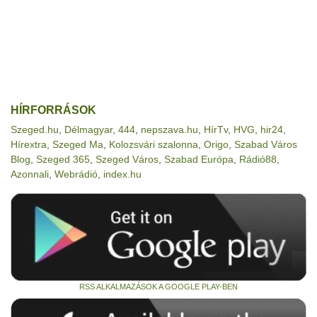
HÍRFORRÁSOK
Szeged.hu
,
Délmagyar
,
444
,
nepszava.hu
,
HírTv
,
HVG
,
hir24
,
Hírextra
,
Szeged Ma
,
Kolozsvári szalonna
,
Origo
,
Szabad Város
Blog
,
Szeged 365
,
Szeged Város
,
Szabad Európa
,
Rádió88
,
Azonnali
,
Webrádió
,
index.hu
RSS ALKALMAZÁSOK A GOOGLE PLAY-BEN