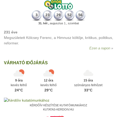
3
23
29
52
56
31. hét ,
augusztus 1., szombat
231 éve
Megszületett Kölcsey Ferenc, a Himnusz költője, kritikus, politikus,
reformer.
Ezen a napon
VÁRHATÓ IDŐJÁRÁS
9 óra
12 óra
15 óra
kevés felhő
kevés felhő
szórványos felhőzet
24°C
29°C
33°C
KÉRDŐÍV KÉSZÍTÉSE KUTATÓMUNKÁHOZ
KUTATAS-KERDOIV.HU