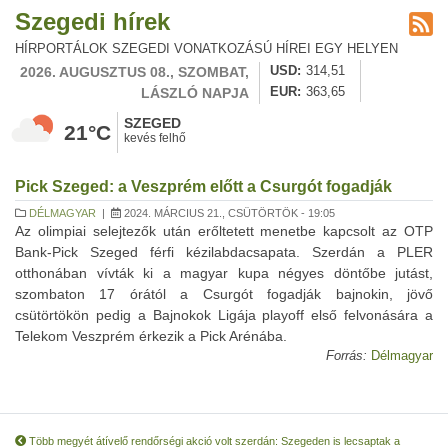
Szegedi hírek
HÍRPORTÁLOK SZEGEDI VONATKOZÁSÚ HÍREI EGY HELYEN
2026. AUGUSZTUS 08., SZOMBAT,
USD
314,51
LÁSZLÓ NAPJA
EUR
363,65
SZEGED
21°C
kevés felhő
Pick Szeged: a Veszprém előtt a Csurgót fogadják
DÉLMAGYAR
|
2024. MÁRCIUS 21., CSÜTÖRTÖK - 19:05
Az olimpiai selejtezők után erőltetett menetbe kapcsolt az OTP
Bank-Pick Szeged férfi kézilabdacsapata. Szerdán a PLER
otthonában vívták ki a magyar kupa négyes döntőbe jutást,
szombaton 17 órától a Csurgót fogadják bajnokin, jövő
csütörtökön pedig a Bajnokok Ligája playoff első felvonására a
Telekom Veszprém érkezik a Pick Arénába.
Forrás:
Délmagyar
Több megyét átívelő rendőrségi akció volt szerdán: Szegeden is lecsaptak a