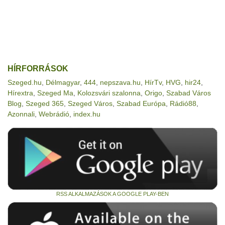
HÍRFORRÁSOK
Szeged.hu
,
Délmagyar
,
444
,
nepszava.hu
,
HírTv
,
HVG
,
hir24
,
Hírextra
,
Szeged Ma
,
Kolozsvári szalonna
,
Origo
,
Szabad Város
Blog
,
Szeged 365
,
Szeged Város
,
Szabad Európa
,
Rádió88
,
Azonnali
,
Webrádió
,
index.hu
RSS ALKALMAZÁSOK A GOOGLE PLAY-BEN