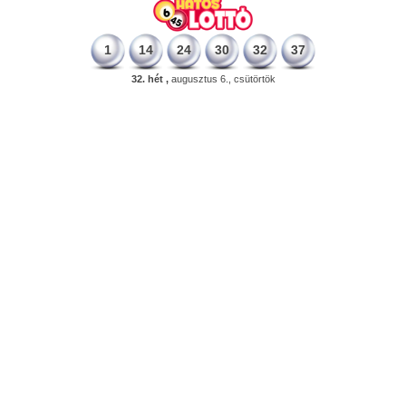
1
14
24
30
32
37
32. hét ,
augusztus 6., csütörtök