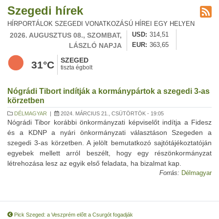
Szegedi hírek
HÍRPORTÁLOK SZEGEDI VONATKOZÁSÚ HÍREI EGY HELYEN
2026. AUGUSZTUS 08., SZOMBAT,
USD
314,51
LÁSZLÓ NAPJA
EUR
363,65
SZEGED
31°C
tiszta égbolt
Nógrádi Tibort indítják a kormánypártok a szegedi 3-as
körzetben
DÉLMAGYAR
|
2024. MÁRCIUS 21., CSÜTÖRTÖK - 19:05
Nógrádi Tibor korábbi önkormányzati képviselőt indítja a Fidesz
és a KDNP a nyári önkormányzati választáson Szegeden a
szegedi 3-as körzetben. A jelölt bemutatkozó sajtótájékoztatóján
egyebek mellett arról beszélt, hogy egy részönkormányzat
létrehozása lesz az egyik első feladata, ha bizalmat kap.
Forrás:
Délmagyar
Pick Szeged: a Veszprém előtt a Csurgót fogadják