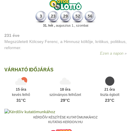
3
23
29
52
56
31. hét ,
augusztus 1., szombat
231 éve
Megszületett Kölcsey Ferenc, a Himnusz költője, kritikus, politikus,
reformer.
Ezen a napon
VÁRHATÓ IDŐJÁRÁS
15 óra
18 óra
21 óra
kevés felhő
szórványos felhőzet
tiszta égbolt
31°C
29°C
23°C
KÉRDŐÍV KÉSZÍTÉSE KUTATÓMUNKÁHOZ
KUTATAS-KERDOIV.HU