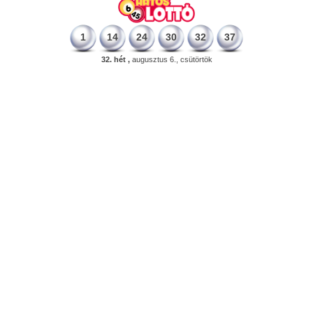
1
14
24
30
32
37
32. hét ,
augusztus 6., csütörtök