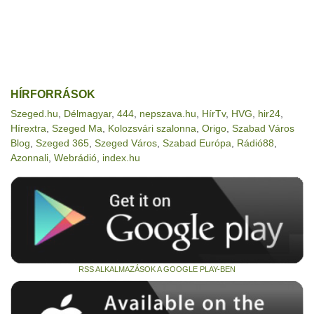
HÍRFORRÁSOK
Szeged.hu
,
Délmagyar
,
444
,
nepszava.hu
,
HírTv
,
HVG
,
hir24
,
Hírextra
,
Szeged Ma
,
Kolozsvári szalonna
,
Origo
,
Szabad Város
Blog
,
Szeged 365
,
Szeged Város
,
Szabad Európa
,
Rádió88
,
Azonnali
,
Webrádió
,
index.hu
RSS ALKALMAZÁSOK A GOOGLE PLAY-BEN