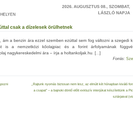
2026. AUGUSZTUS 08., SZOMBAT,
LÁSZLÓ NAPJA
 HELYEN
tal csak a dízelesek örülhetnek
, ám a benzin ára ezzel szemben ezúttal sem fog változni a szegedi k
st is a nemzetközi kőolajpiac és a forint árfolyamának függv
laj nagykereskedelmi ára – írja a holtankoljak.hu. [...]
Forrás:
Sze
apozni
,,Rajtunk nyomás biztosan nem lesz, az elmúlt két hónapban kiváló fo
a csapat” – a bajnoki döntő előtt exkluzív interjúkat készítettünk a P
sztárjaival (v