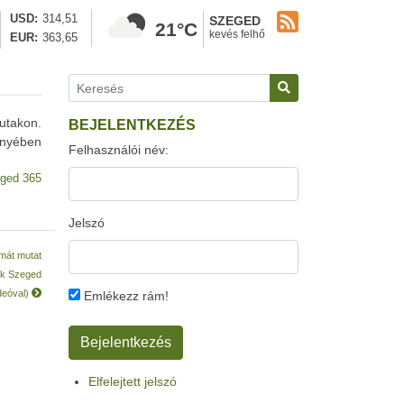
USD
314,51
SZEGED
21°C
kevés felhő
EUR
363,65
utakon.
BEJELENTKEZÉS
ényében
Felhasználói név:
ged 365
Jelszó
rmát mutat
ick Szeged
ideóval)
Emlékezz rám!
Elfelejtett jelszó