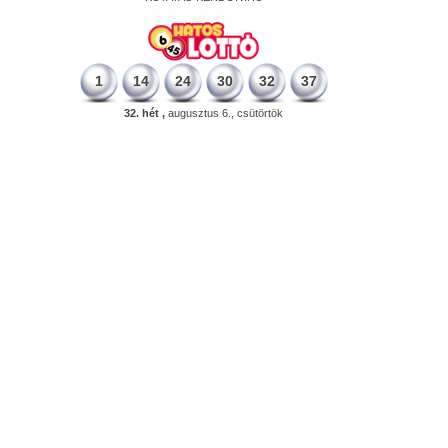
1
14
24
30
32
37
32. hét ,
augusztus 6., csütörtök