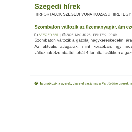
Szegedi hírek
HÍRPORTÁLOK SZEGEDI VONATKOZÁSÚ HÍREI EGY
Szombaton változik az üzemanyagár, ám ezút
SZEGED 365
|
2025. MÁJUS 23., PÉNTEK - 20:09
Szombaton változik a gázolaj nagykereskedelmi ára
Az aktuális átlagárak, mint korábban, így mo
változnak.Szombattól tehát 4 forinttal csökken a gázo
Ha unatkozik a gyerek, vigye el vasárnap a Partfürdőre gyerekn