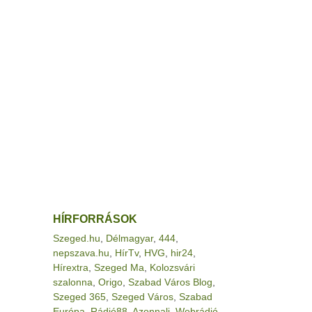
HÍRFORRÁSOK
Szeged.hu
,
Délmagyar
,
444
,
nepszava.hu
,
HírTv
,
HVG
,
hir24
,
Hírextra
,
Szeged Ma
,
Kolozsvári
szalonna
,
Origo
,
Szabad Város Blog
,
Szeged 365
,
Szeged Város
,
Szabad
Európa
,
Rádió88
,
Azonnali
,
Webrádió
,