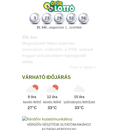
3
23
29
52
56
31. hét ,
augusztus 1., szombat
331 éve
Megszületett Mikes Kelemen
memoáríró, műfordító, a XVIII. századi
magyar prózairodalom legnagyobb
alakja.
Ezen a napon
VÁRHATÓ IDŐJÁRÁS
9 óra
12 óra
15 óra
kevés felhő
kevés felhő
szórványos felhőzet
27°C
33°C
33°C
KÉRDŐÍV KÉSZÍTÉSE KUTATÓMUNKÁHOZ
KUTATAS-KERDOIV.HU