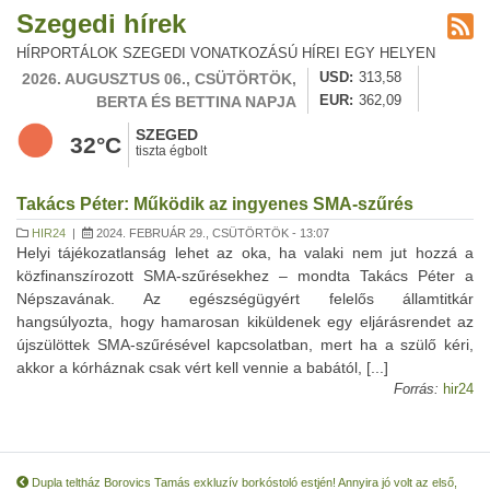
Szegedi hírek
HÍRPORTÁLOK SZEGEDI VONATKOZÁSÚ HÍREI EGY HELYEN
2026. AUGUSZTUS 06., CSÜTÖRTÖK,
USD
313,58
BERTA ÉS BETTINA NAPJA
EUR
362,09
SZEGED
32°C
tiszta égbolt
Takács Péter: Működik az ingyenes SMA-szűrés
HIR24
|
2024. FEBRUÁR 29., CSÜTÖRTÖK - 13:07
Helyi tájékozatlanság lehet az oka, ha valaki nem jut hozzá a
közfinanszírozott SMA-szűrésekhez – mondta Takács Péter a
Népszavának. Az egészségügyért felelős államtitkár
hangsúlyozta, hogy hamarosan kiküldenek egy eljárásrendet az
újszülöttek SMA-szűrésével kapcsolatban, mert ha a szülő kéri,
akkor a kórháznak csak vért kell vennie a babától, [...]
Forrás:
hir24
Dupla teltház Borovics Tamás exkluzív borkóstoló estjén! Annyira jó volt az első,