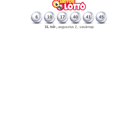
6
10
17
40
41
45
31. hét ,
augusztus 2., vasárnap