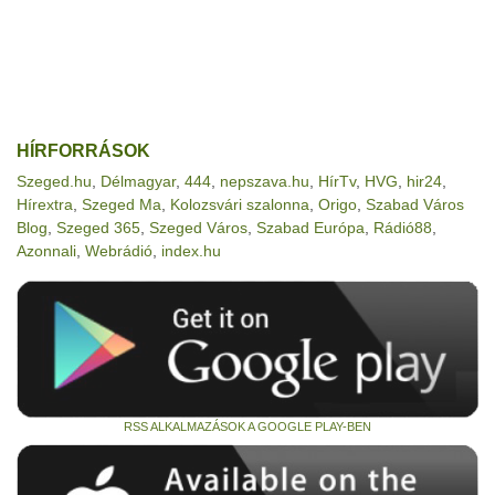
HÍRFORRÁSOK
Szeged.hu
,
Délmagyar
,
444
,
nepszava.hu
,
HírTv
,
HVG
,
hir24
,
Hírextra
,
Szeged Ma
,
Kolozsvári szalonna
,
Origo
,
Szabad Város
Blog
,
Szeged 365
,
Szeged Város
,
Szabad Európa
,
Rádió88
,
Azonnali
,
Webrádió
,
index.hu
RSS ALKALMAZÁSOK A GOOGLE PLAY-BEN