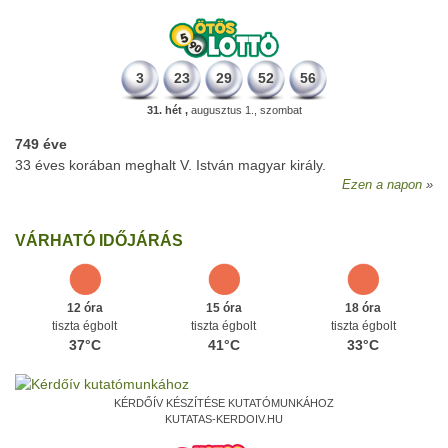
3
23
29
52
56
31. hét ,
augusztus 1., szombat
749 éve
33 éves korában meghalt V. István magyar király.
Ezen a napon
VÁRHATÓ IDŐJÁRÁS
12 óra
15 óra
18 óra
tiszta égbolt
tiszta égbolt
tiszta égbolt
37°C
41°C
33°C
KÉRDŐÍV KÉSZÍTÉSE KUTATÓMUNKÁHOZ
KUTATAS-KERDOIV.HU