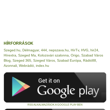
HÍRFORRÁSOK
Szeged.hu
,
Délmagyar
,
444
,
nepszava.hu
,
HírTv
,
HVG
,
hir24
,
Hírextra
,
Szeged Ma
,
Kolozsvári szalonna
,
Origo
,
Szabad Város
Blog
,
Szeged 365
,
Szeged Város
,
Szabad Európa
,
Rádió88
,
Azonnali
,
Webrádió
,
index.hu
RSS ALKALMAZÁSOK A GOOGLE PLAY-BEN