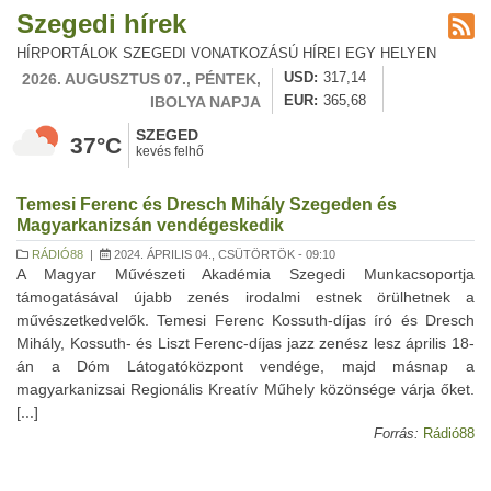
Szegedi hírek
HÍRPORTÁLOK SZEGEDI VONATKOZÁSÚ HÍREI EGY HELYEN
2026. AUGUSZTUS 07., PÉNTEK,
USD
317,14
IBOLYA NAPJA
EUR
365,68
SZEGED
37°C
kevés felhő
Temesi Ferenc és Dresch Mihály Szegeden és
Magyarkanizsán vendégeskedik
RÁDIÓ88
|
2024. ÁPRILIS 04., CSÜTÖRTÖK - 09:10
A Magyar Művészeti Akadémia Szegedi Munkacsoportja
támogatásával újabb zenés irodalmi estnek örülhetnek a
művészetkedvelők. Temesi Ferenc Kossuth-díjas író és Dresch
Mihály, Kossuth- és Liszt Ferenc-díjas jazz zenész lesz április 18-
án a Dóm Látogatóközpont vendége, majd másnap a
magyarkanizsai Regionális Kreatív Műhely közönsége várja őket.
[...]
Forrás:
Rádió88