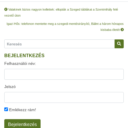
Valakinek biztos nagyon kellettek: ellopták a Szeged táblákat a Szentmihály felé
vezető úton
Igazi Hős: telefonon mentette meg a szegedi mentésirányító, Bálint a három hónapos
kisbaba életét
BEJELENTKEZÉS
Felhasználói név:
Jelszó
Emlékezz rám!