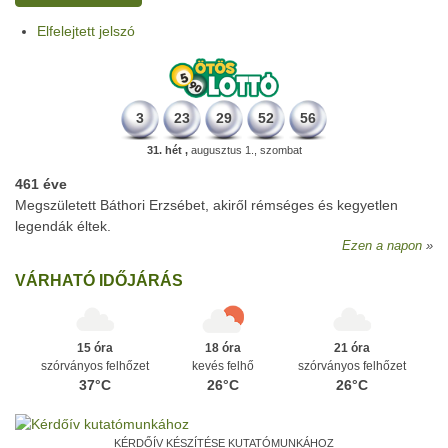
Elfelejtett jelszó
3
23
29
52
56
31. hét ,
augusztus 1., szombat
461 éve
Megszületett Báthori Erzsébet, akiről rémséges és kegyetlen
legendák éltek.
Ezen a napon
VÁRHATÓ IDŐJÁRÁS
15 óra
18 óra
21 óra
szórványos felhőzet
kevés felhő
szórványos felhőzet
37°C
26°C
26°C
KÉRDŐÍV KÉSZÍTÉSE KUTATÓMUNKÁHOZ