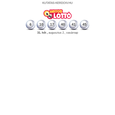
KUTATAS-KERDOIV.HU
6
10
17
40
41
45
31. hét ,
augusztus 2., vasárnap