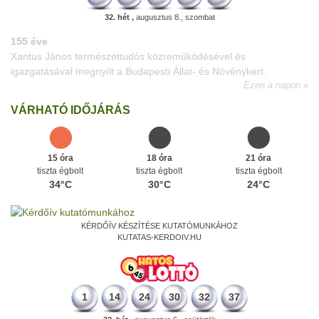
32. hét ,
augusztus 8., szombat
VÁRHATÓ IDŐJÁRÁS
15 óra
18 óra
21 óra
tiszta égbolt
tiszta égbolt
tiszta égbolt
34°C
30°C
24°C
KÉRDŐÍV KÉSZÍTÉSE KUTATÓMUNKÁHOZ
KUTATAS-KERDOIV.HU
1
14
24
30
32
37