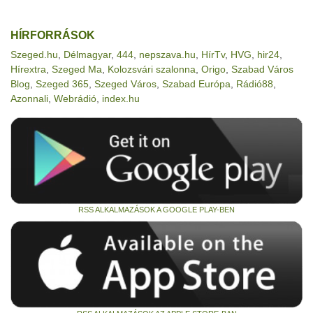
HÍRFORRÁSOK
Szeged.hu
,
Délmagyar
,
444
,
nepszava.hu
,
HírTv
,
HVG
,
hir24
,
Hírextra
,
Szeged Ma
,
Kolozsvári szalonna
,
Origo
,
Szabad Város
Blog
,
Szeged 365
,
Szeged Város
,
Szabad Európa
,
Rádió88
,
Azonnali
,
Webrádió
,
index.hu
RSS ALKALMAZÁSOK A GOOGLE PLAY-BEN