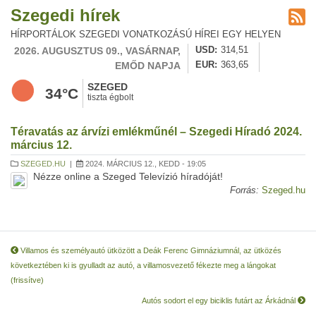
Szegedi hírek
HÍRPORTÁLOK SZEGEDI VONATKOZÁSÚ HÍREI EGY HELYEN
2026. AUGUSZTUS 09., VASÁRNAP,
USD
314,51
EMŐD NAPJA
EUR
363,65
SZEGED
34°C
tiszta égbolt
Téravatás az árvízi emlékműnél – Szegedi Híradó 2024.
március 12.
SZEGED.HU
|
2024. MÁRCIUS 12., KEDD - 19:05
Nézze online a Szeged Televízió híradóját!
Forrás:
Szeged.hu
Villamos és személyautó ütközött a Deák Ferenc Gimnáziumnál, az ütközés
következtében ki is gyulladt az autó, a villamosvezető fékezte meg a lángokat
(frissítve)
Autós sodort el egy biciklis futárt az Árkádnál