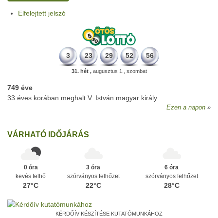
Elfelejtett jelszó
3
23
29
52
56
31. hét ,
augusztus 1., szombat
749 éve
33 éves korában meghalt V. István magyar király.
Ezen a napon
VÁRHATÓ IDŐJÁRÁS
0 óra
3 óra
6 óra
kevés felhő
szórványos felhőzet
szórványos felhőzet
27°C
22°C
28°C
KÉRDŐÍV KÉSZÍTÉSE KUTATÓMUNKÁHOZ