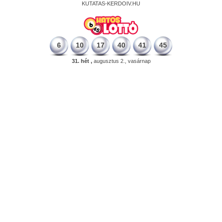
KUTATAS-KERDOIV.HU
6
10
17
40
41
45
31. hét ,
augusztus 2., vasárnap