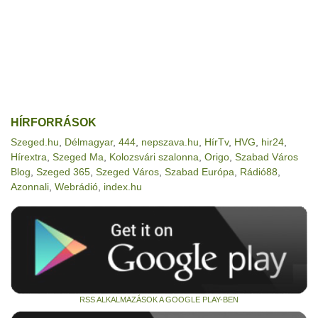
HÍRFORRÁSOK
Szeged.hu
,
Délmagyar
,
444
,
nepszava.hu
,
HírTv
,
HVG
,
hir24
,
Hírextra
,
Szeged Ma
,
Kolozsvári szalonna
,
Origo
,
Szabad Város
Blog
,
Szeged 365
,
Szeged Város
,
Szabad Európa
,
Rádió88
,
Azonnali
,
Webrádió
,
index.hu
RSS ALKALMAZÁSOK A GOOGLE PLAY-BEN