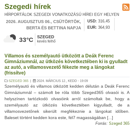
Szegedi hírek
HÍRPORTÁLOK SZEGEDI VONATKOZÁSÚ HÍREI EGY HELYEN
2026. AUGUSZTUS 06., CSÜTÖRTÖK,
USD
316,45
BERTA ÉS BETTINA NAPJA
EUR
364,93
SZEGED
33°C
kevés felhő
Villamos és személyautó ütközött a Deák Ferenc
Gimnáziumnál, az ütközés következtében ki is gyulladt
az autó, a villamosvezető fékezte meg a lángokat
(frissítve)
SZEGED 365
|
2024. MÁRCIUS 12., KEDD - 19:09
Személyautó és villamos ütközött kedden délután a Deák Ferenc
Gimnáziumnál – számolt be róla több Szeged365 olvasói is. A
helyszínen tartózkodó olvasóink arról számoltak be, hogy a
személyautó az ütközés következtében kigyulladt, de a
villamosvezetőnek sikerült megfékeznie a lángokat időben.
Baleset történt kedden kora este, fél7 magasságában [...]
Forrás:
Szeged 365