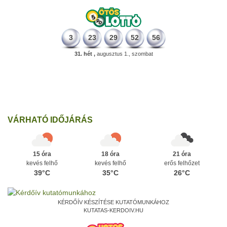
3
23
29
52
56
31. hét ,
augusztus 1., szombat
498 éve
A szávaszentdemeteri-nagyolaszi győzelem, ahol a magyarok
utoljára győzték le a törököket Mohács előtt.
Ezen a napon
VÁRHATÓ IDŐJÁRÁS
15 óra
18 óra
21 óra
kevés felhő
kevés felhő
erős felhőzet
39°C
35°C
26°C
KÉRDŐÍV KÉSZÍTÉSE KUTATÓMUNKÁHOZ
KUTATAS-KERDOIV.HU