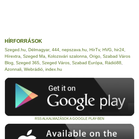
HÍRFORRÁSOK
Szeged.hu
,
Délmagyar
,
444
,
nepszava.hu
,
HírTv
,
HVG
,
hir24
,
Hírextra
,
Szeged Ma
,
Kolozsvári szalonna
,
Origo
,
Szabad Város
Blog
,
Szeged 365
,
Szeged Város
,
Szabad Európa
,
Rádió88
,
Azonnali
,
Webrádió
,
index.hu
RSS ALKALMAZÁSOK A GOOGLE PLAY-BEN