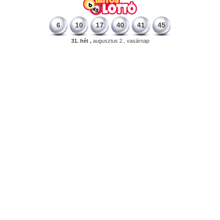
6
10
17
40
41
45
31. hét ,
augusztus 2., vasárnap