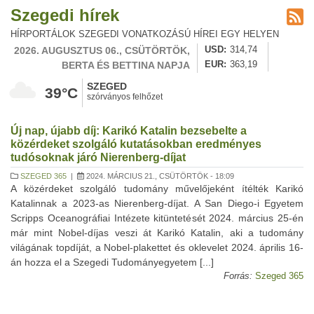
Szegedi hírek
HÍRPORTÁLOK SZEGEDI VONATKOZÁSÚ HÍREI EGY HELYEN
2026. AUGUSZTUS 06., CSÜTÖRTÖK,
USD
314,74
BERTA ÉS BETTINA NAPJA
EUR
363,19
SZEGED
39°C
szórványos felhőzet
Új nap, újabb díj: Karikó Katalin bezsebelte a
közérdeket szolgáló kutatásokban eredményes
tudósoknak járó Nierenberg-díjat
SZEGED 365
|
2024. MÁRCIUS 21., CSÜTÖRTÖK - 18:09
A közérdeket szolgáló tudomány művelőjeként ítélték Karikó
Katalinnak a 2023-as Nierenberg-díjat. A San Diego-i Egyetem
Scripps Oceanográfiai Intézete kitüntetését 2024. március 25-én
már mint Nobel-díjas veszi át Karikó Katalin, aki a tudomány
világának topdíját, a Nobel-plakettet és oklevelet 2024. április 16-
án hozza el a Szegedi Tudományegyetem [...]
Forrás:
Szeged 365