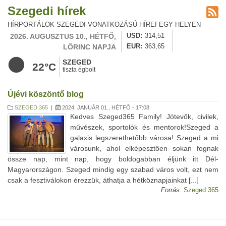
Szegedi hírek
HÍRPORTÁLOK SZEGEDI VONATKOZÁSÚ HÍREI EGY HELYEN
2026. AUGUSZTUS 10., HÉTFŐ,
USD
314,51
LŐRINC NAPJA
EUR
363,65
SZEGED
22°C
tiszta égbolt
Újévi köszöntő blog
SZEGED 365
|
2024. JANUÁR 01., HÉTFŐ - 17:08
Kedves Szeged365 Family! Jótevők, civilek,
művészek, sportolók és mentorok!Szeged a
galaxis legszerethetőbb városa! Szeged a mi
városunk, ahol elképesztően sokan fognak
össze nap, mint nap, hogy boldogabban éljünk itt Dél-
Magyarországon. Szeged mindig egy szabad város volt, ezt nem
csak a fesztiválokon érezzük, áthatja a hétköznapjainkat [...]
Forrás:
Szeged 365